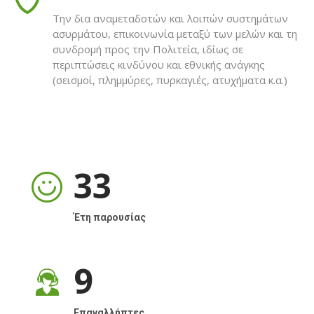
Προηγούμενο
Επ
Την δια αναμεταδοτών και λοιπών συστημάτων
ασυρμάτου, επικοινωνία μεταξύ των μελών και τη
συνδρομή προς την Πολιτεία, ιδίως σε
ΔΙΑΒΆΣΤΕ ΠΕΡΙΣΣΌΤΕΡΑ
περιπτώσεις κινδύνου και εθνικής ανάγκης
(σεισμοί, πλημμύρες, πυρκαγιές, ατυχήματα κ.α.)
33
Έτη παρουσίας
9
Επαναλλήπτες